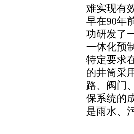
难实现有
早在90
功研发了
一体化预
特定要求
的井筒采
路、阀门
保系统的
是雨水、