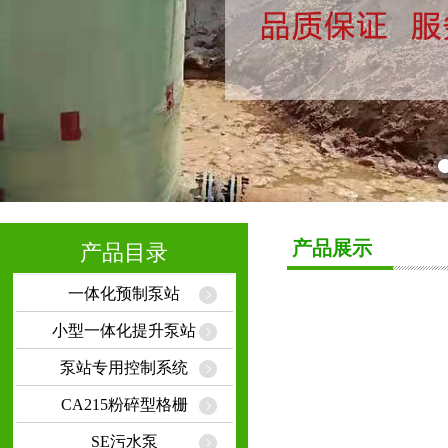
产品展示
产品目录
一体化预制泵站
小型一体化提升泵站
泵站专用控制系统
CA215粉碎型格栅
SE污水泵