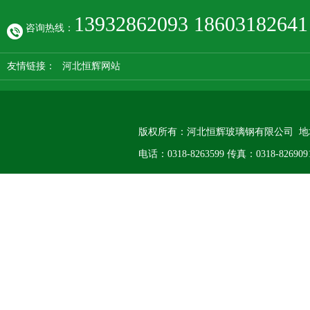
13932862093 18603182641
咨询热线：
友情链接：
河北恒辉网站
版权所有：河北恒辉玻璃钢有限公司 地址：河
电话：0318-8263599 传真：0318-82690