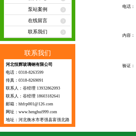
电话：
泵站案例
在线留言
联系我们
内容：
联系我们
河北恒辉玻璃钢有限公司
验证：
电话：0318-8263599
传真：0318-8269091
联系人：谷经理 13932862093
联系人：谷经理 18603182641
邮箱：hhfrp001@126.com
网址：www.henghui999.com
地址：河北衡水市枣强县富强北路