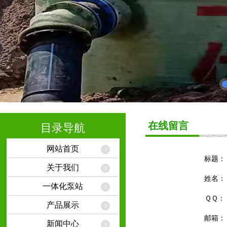
在线留言
目录导航
网站首页
标题：
关于我们
姓名：
一体化泵站
ＱＱ：
产品展示
邮箱：
新闻中心